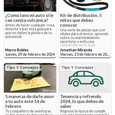
¿Como lavo mi auto si le
Kit de distribución, 5
cae ceniza volcánica?
mitos que debes
conocer
Antes de hacer cualquier cosa,
detente a leer esta guía para
Una serie de piezas que son
que no dañes la pintura de tu
vitales para el motor, aprende
automóvil.
sobre su mantenimiento
oportuno y evita una
catástrofe en tu auto.
Marco Robles
Jonathan Miranda
Jueves, 29 de febrero de 2024
Viernes, 23 de febrero de 2024
Tips Y Consejos
Tips Y Consejos
5 maneras de darle amor
Tenencia y refrendo
a tu auto este 14 de
2024, lo que debes de
febrero
saber
Tu compañero de aventuras
Regresó la época de cumplir
es fiel, nunca te deja y te lleva
con este importante requisito