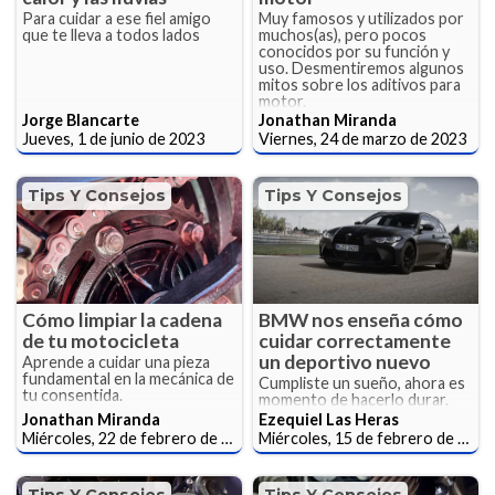
Para cuidar a ese fiel amigo
Muy famosos y utilizados por
que te lleva a todos lados
muchos(as), pero pocos
conocidos por su función y
uso. Desmentiremos algunos
mitos sobre los aditivos para
motor.
Jorge Blancarte
Jonathan Miranda
Jueves, 1 de junio de 2023
Viernes, 24 de marzo de 2023
Tips Y Consejos
Tips Y Consejos
Cómo limpiar la cadena
BMW nos enseña cómo
de tu motocicleta
cuidar correctamente
un deportivo nuevo
Aprende a cuidar una pieza
fundamental en la mecánica de
Cumpliste un sueño, ahora es
tu consentida.
momento de hacerlo durar.
Jonathan Miranda
Ezequiel Las Heras
Miércoles, 22 de febrero de 2023
Miércoles, 15 de febrero de 2023