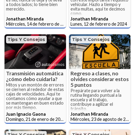
a todos lados; lo tiene bien
vehicular. Hazlo a tiempo y
merecido.
evita multas, aquí te decimos
como.
Jonathan Miranda
Jonathan Miranda
Miércoles, 14 de febrero de 2024
Lunes, 12 de febrero de 2024
Tips Y Consejos
Tips Y Consejos
Transmisión automática
Regreso a clases, no
¿cómo debo cuidarla?
olvides considerar estos
5 puntos
Mitos y un montón de errores
se ciernen al rededor de estas
Prepárate para volver a la
cajas de velocidades. Aquí te
rutina llegando puntual a la
contamos cómo ayudar a que
escuela y al trabajo,
se mantengan en buen estado
contribuye a agilizar el
por más tiempo.
tránsito.
Juan Ignacio Gaona
Jonathan Miranda
Domingo, 21 de enero de 2024
Miércoles, 23 de agosto de 2023
Tips Y Consejos
Tips Y Consejos