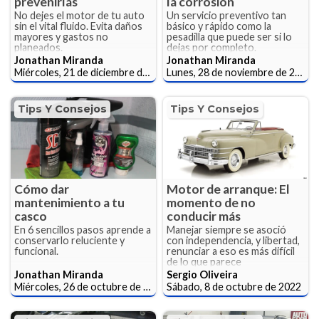
prevenirlas
la corrosión
No dejes el motor de tu auto
Un servicio preventivo tan
sin el vital fluido. Evita daños
básico y rápido como la
mayores y gastos no
pesadilla que puede ser si lo
planeados.
dejas por completo.
Jonathan Miranda
Jonathan Miranda
Miércoles, 21 de diciembre de 2022
Lunes, 28 de noviembre de 2022
Tips Y Consejos
Tips Y Consejos
Cómo dar
Motor de arranque: El
mantenimiento a tu
momento de no
casco
conducir más
En 6 sencillos pasos aprende a
Manejar siempre se asoció
conservarlo reluciente y
con independencia, y libertad,
funcional.
renunciar a eso es más difícil
de lo que parece
Jonathan Miranda
Sergio Oliveira
Miércoles, 26 de octubre de 2022
Sábado, 8 de octubre de 2022