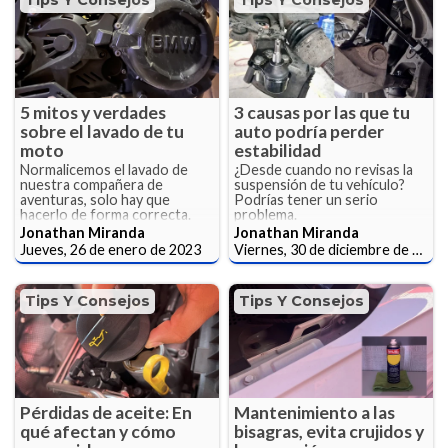
Tips Y Consejos
Tips Y Consejos
5 mitos y verdades
3 causas por las que tu
sobre el lavado de tu
auto podría perder
moto
estabilidad
Normalicemos el lavado de
¿Desde cuando no revisas la
nuestra compañera de
suspensión de tu vehículo?
aventuras, solo hay que
Podrías tener un serio
hacerlo de forma correcta.
problema.
Jonathan Miranda
Jonathan Miranda
Jueves, 26 de enero de 2023
Viernes, 30 de diciembre de 2022
Tips Y Consejos
Tips Y Consejos
Pérdidas de aceite: En
Mantenimiento a las
qué afectan y cómo
bisagras, evita crujidos y