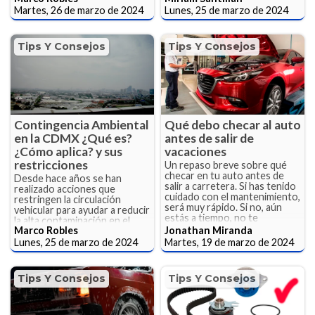
Martes, 26 de marzo de 2024
Lunes, 25 de marzo de 2024
Tips Y Consejos
Tips Y Consejos
Contingencia Ambiental
Qué debo checar al auto
en la CDMX ¿Qué es?
antes de salir de
¿Cómo aplica? y sus
vacaciones
restricciones
Un repaso breve sobre qué
checar en tu auto antes de
Desde hace años se han
salir a carretera. Si has tenido
realizado acciones que
cuidado con el mantenimiento,
restringen la circulación
será muy rápido. Si no, aún
vehicular para ayudar a reducir
estás a tiempo, no te
la alta contaminación en el
arriesgues.
Marco Robles
Jonathan Miranda
ambiente.
Lunes, 25 de marzo de 2024
Martes, 19 de marzo de 2024
Tips Y Consejos
Tips Y Consejos