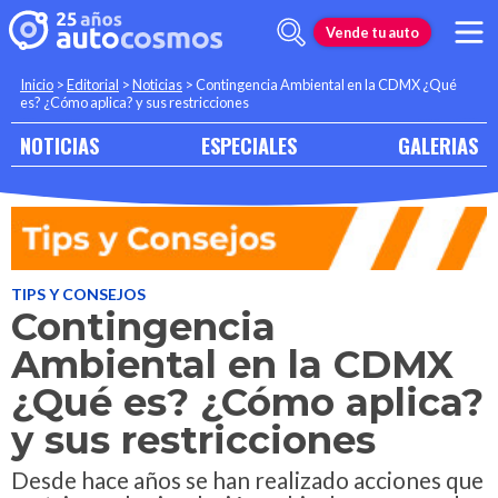
Vende tu auto
Inicio
>
Editorial
>
Noticias
>
Contingencia Ambiental en la CDMX ¿Qué
es? ¿Cómo aplica? y sus restricciones
NOTICIAS
ESPECIALES
GALERIAS
TIPS Y CONSEJOS
Contingencia
Ambiental en la CDMX
¿Qué es? ¿Cómo aplica?
y sus restricciones
Desde hace años se han realizado acciones que