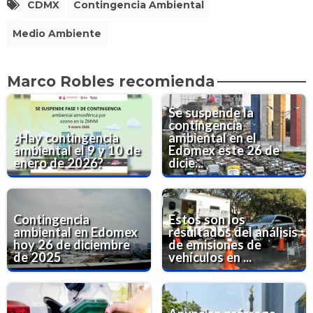
CDMX
Contingencia Ambiental
Medio Ambiente
Marco Robles recomienda
Se suspende la
contingencia
¿Hay contingencia
ambiental en el
ambiental el 9 y 10 de
Edomex este 26 de
enero de 2026?
dicie...
Contingencia
Estos son los
ambiental en Edomex
resultados del análisis
hoy 26 de diciembre
de emisiones de
de 2025
vehículos en ...