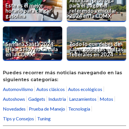
Anuncian prórroga
Este es el mejor
para el pago del
horario para cargar
referendo vehicular
gasolina
2024 en la CDMX
Semana Santa 2024:
Todo lo que debes de
¿Habrá Hoy no Circula
saber sobre las multas
en la CDMX?
federales en 2024
Puedes recorrer más noticias navegando en las
siguientes categorías:
Automovilismo
Autos clásicos
Autos ecológicos
Autoshows
Gadgets
Industria
Lanzamientos
Motos
Novedades
Prueba de Manejo
Tecnología
Tips y Consejos
Tuning