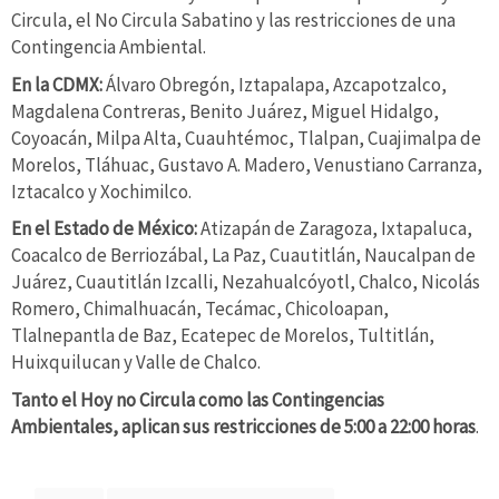
Circula, el No Circula Sabatino y las restricciones de una
Contingencia Ambiental.
En la CDMX:
Álvaro Obregón, Iztapalapa, Azcapotzalco,
Magdalena Contreras, Benito Juárez, Miguel Hidalgo,
Coyoacán, Milpa Alta, Cuauhtémoc, Tlalpan, Cuajimalpa de
Morelos, Tláhuac, Gustavo A. Madero, Venustiano Carranza,
Iztacalco y Xochimilco.
En el Estado de México:
Atizapán de Zaragoza, Ixtapaluca,
Coacalco de Berriozábal, La Paz, Cuautitlán, Naucalpan de
Juárez, Cuautitlán Izcalli, Nezahualcóyotl, Chalco, Nicolás
Romero, Chimalhuacán, Tecámac, Chicoloapan,
Tlalnepantla de Baz, Ecatepec de Morelos, Tultitlán,
Huixquilucan y Valle de Chalco.
Tanto el Hoy no Circula como las Contingencias
Ambientales, aplican sus restricciones de 5:00 a 22:00 horas
.