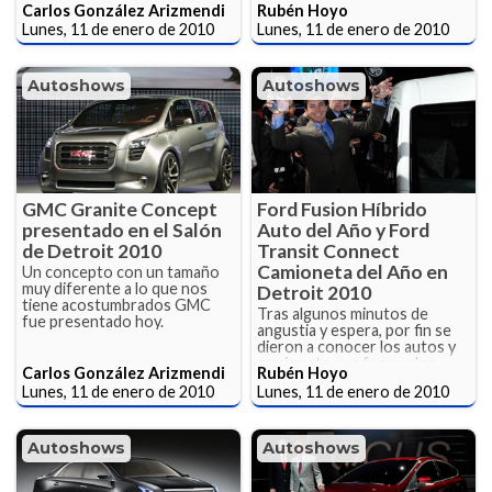
Carlos González Arizmendi
Rubén Hoyo
Lunes, 11 de enero de 2010
Lunes, 11 de enero de 2010
Autoshows
Autoshows
GMC Granite Concept
Ford Fusion Híbrido
presentado en el Salón
Auto del Año y Ford
de Detroit 2010
Transit Connect
Camioneta del Año en
Un concepto con un tamaño
muy diferente a lo que nos
Detroit 2010
tiene acostumbrados GMC
Tras algunos minutos de
fue presentado hoy.
angustia y espera, por fin se
dieron a conocer los autos y
camioneta que fueron los
Carlos González Arizmendi
Rubén Hoyo
elegidos por la prensa de los
Lunes, 11 de enero de 2010
Lunes, 11 de enero de 2010
Estados Unidos.
Autoshows
Autoshows