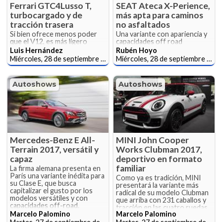
Ferrari GTC4Lusso T,
SEAT Ateca X-Perience,
turbocargado y de
más apta para caminos
tracción trasera
no asfaltados
Si bien ofrece menos poder
Una variante con apariencia y
que el V12, es más ligero
capacidades off road
Luis Hernández
Rubén Hoyo
Miércoles, 28 de septiembre de 2016
Miércoles, 28 de septiembre de 2016
Autoshows
Autoshows
Mercedes-Benz E All-
MINI John Cooper
Terrain 2017, versátil y
Works Clubman 2017,
capaz
deportivo en formato
familiar
La firma alemana presenta en
París una variante inédita para
Como ya es tradición, MINI
su Clase E, que busca
presentará la variante más
capitalizar el gusto por los
radical de su modelo Clubman
modelos versátiles y con
que arriba con 231 caballos y
capacidades off-road.
tracción en las cuatro ruedas.
Marcelo Palomino
Marcelo Palomino