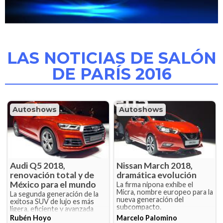
LAS NOTICIAS DE SALÓN
DE PARÍS 2016
Autoshows
Autoshows
Audi Q5 2018,
Nissan March 2018,
renovación total y de
dramática evolución
México para el mundo
La firma nipona exhibe el
Micra, nombre europeo para la
La segunda generación de la
nueva generación del
exitosa SUV de lujo es más
subcompacto.
ligera, eficiente y avanzada
Rubén Hoyo
Marcelo Palomino