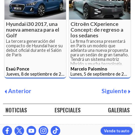
Hyundai i30 2017, una
Citroën CXperience
nueva amenaza para el
Concept: de regreso a
Golf
los sedanes
La tercera generación del
La firma francesa presentará
compacto de Hyundai hace su
en París un modelo que
debut oficial durante el Salón
adelanta una nueva propuesta
de París
para un sedán de gran tamaño.
Tendrá un sistema motriz
híbrido y mucha tecnología.
Esaú Ponce
Marcelo Palomino
Jueves, 8 de septiembre de 2016
Lunes, 5 de septiembre de 2016
Anterior
Siguiente
NOTICIAS
ESPECIALES
GALERIAS
Vende tu auto