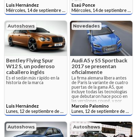
Luis Hernández
Esaú Ponce
Miércoles, 14 de septiembre de 2016
Miércoles, 14 de septiembre de 2016
Autoshows
Novedades
Bentley Flying Spur
Audi A5 y S5 Sportback
W12 S, un poderoso
2017 se presentan
caballero inglés
oficialmente
Es el sedán más rápido en la
La firma alemana libera antes
historia de la marca
de París la variante de cuatro
puertas de la gama A5, que
incluye todas las tecnologías
que debutaron hace poco en
las versiones coupé, y por
supuesto, el nuevo deportivo
Luis Hernández
Marcelo Palomino
S5 Sportback.
Lunes, 12 de septiembre de 2016
Lunes, 12 de septiembre de 2016
Autoshows
Autoshows