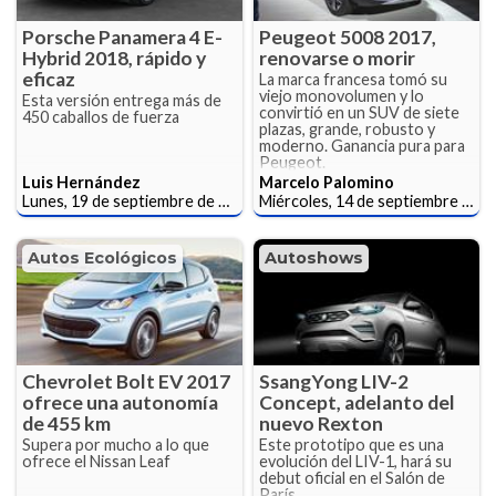
Porsche Panamera 4 E-
Peugeot 5008 2017,
Hybrid 2018, rápido y
renovarse o morir
eficaz
La marca francesa tomó su
viejo monovolumen y lo
Esta versión entrega más de
convirtió en un SUV de siete
450 caballos de fuerza
plazas, grande, robusto y
moderno. Ganancia pura para
Peugeot.
Luis Hernández
Marcelo Palomino
Lunes, 19 de septiembre de 2016
Miércoles, 14 de septiembre de 2016
Autos Ecológicos
Autoshows
Chevrolet Bolt EV 2017
SsangYong LIV-2
ofrece una autonomía
Concept, adelanto del
de 455 km
nuevo Rexton
Supera por mucho a lo que
Este prototipo que es una
ofrece el Nissan Leaf
evolución del LIV-1, hará su
debut oficial en el Salón de
París