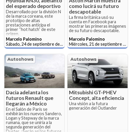
Hyundai RN30, adelanto
Aston Martin muestra
del esperado deportivo
como lucirá su futuro
descapotable
Desarrollado por la división N
de la marca coreana, este
La firma británica usó su
prototipo de altas
cuenta en Facebook para
prestaciones anticipa el
mostrar las primeras imágenes
primer “hot hatch” de este
de su futuro descapotable.
origen.
Marcelo Palomino
Marcelo Palomino
Sábado, 24 de septiembre de 2016
Miércoles, 21 de septiembre de 2016
Autoshows
Autoshows
Dacia adelanta los
Mitsubishi GT-PHEV
futuros Renault que
Concept, alta eficiencia
llegarán a México
Una visión a la futura
generación del Outlander
En el Salón de París se
exhibirán los nuevos Sandero,
Logan y Stepway de la marca
rumana, que se uniría a la
segunda generación del
Duster. ¿Serán así los futuros