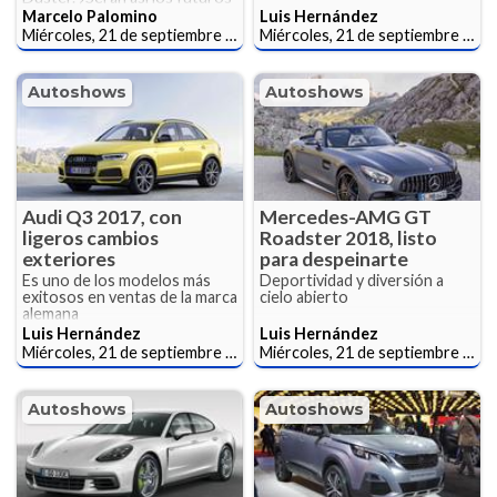
Renault?
Marcelo Palomino
Luis Hernández
Miércoles, 21 de septiembre de 2016
Miércoles, 21 de septiembre de 2016
Autoshows
Autoshows
Audi Q3 2017, con
Mercedes-AMG GT
ligeros cambios
Roadster 2018, listo
exteriores
para despeinarte
Es uno de los modelos más
Deportividad y diversión a
exitosos en ventas de la marca
cielo abierto
alemana
Luis Hernández
Luis Hernández
Miércoles, 21 de septiembre de 2016
Miércoles, 21 de septiembre de 2016
Autoshows
Autoshows