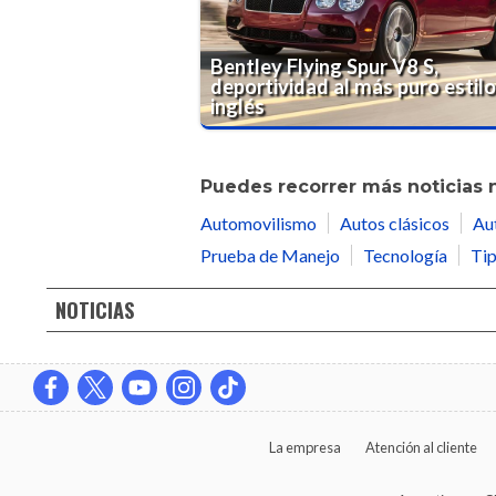
Bentley Flying Spur V8 S,
deportividad al más puro estil
inglés
Puedes recorrer más noticias 
Automovilismo
Autos clásicos
Au
Prueba de Manejo
Tecnología
Tip
NOTICIAS
La empresa
Atención al cliente