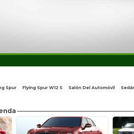
ing Spur
Flying Spur W12 S
Salón Del Automóvil
Sedá
ienda