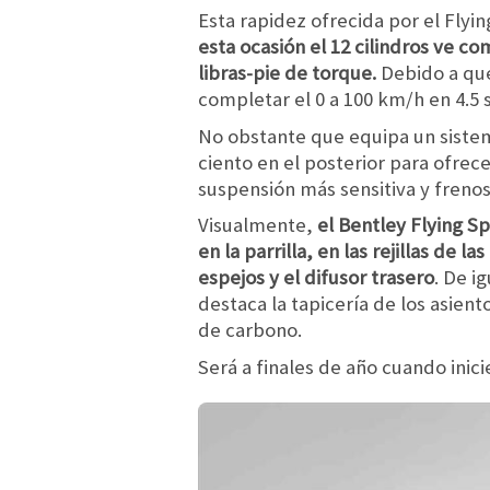
Esta rapidez ofrecida por el Flyin
esta ocasión el 12 cilindros ve c
libras-pie de torque.
Debido a que
completar el 0 a 100 km/h en 4.
No obstante que equipa un sistema
ciento en el posterior para ofre
suspensión más sensitiva y freno
Visualmente,
el Bentley Flying S
en la parrilla, en las rejillas de l
espejos y el difusor trasero
. De i
destaca la tapicería de los asient
de carbono.
Será a finales de año cuando inic