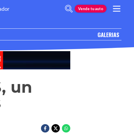
ador
Vende tu auto
GALERIAS
, un
s