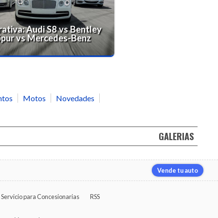
tiva: Audi S8 vs Bentley
 Spur vs Mercedes-Benz
ntos
Motos
Novedades
GALERIAS
Vende tu auto
Servicio para Concesionarias
RSS