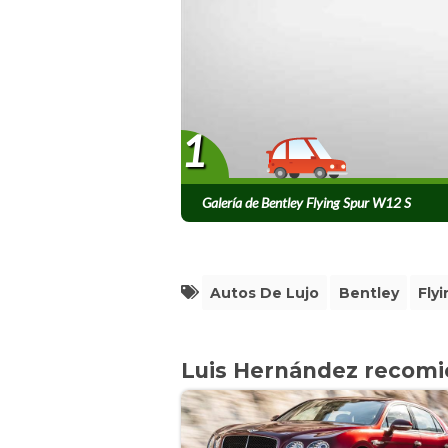
1
Galería de Bentley Flying Spur W12 S
Autos De Lujo
Bentley
Fly
Luis Hernández recom