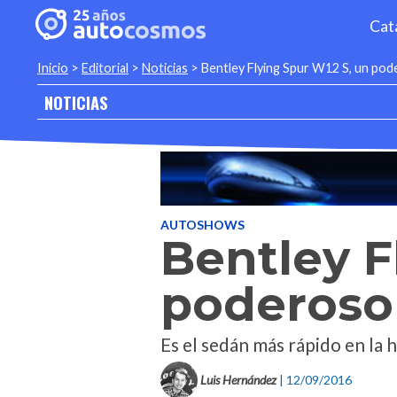
Cat
Inicio
>
Editorial
>
Noticias
>
Bentley Flying Spur W12 S, un pode
NOTICIAS
AUTOSHOWS
Bentley F
poderoso 
Es el sedán más rápido en la h
Luis Hernández
| 12/09/2016