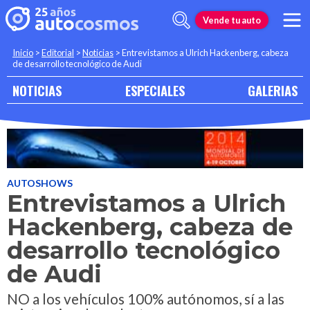
Vende tu auto
Inicio
>
Editorial
>
Noticias
>
Entrevistamos a Ulrich Hackenberg, cabeza
de desarrollo tecnológico de Audi
NOTICIAS
ESPECIALES
GALERIAS
AUTOSHOWS
Entrevistamos a Ulrich
Hackenberg, cabeza de
desarrollo tecnológico
de Audi
NO a los vehículos 100% autónomos, sí a las