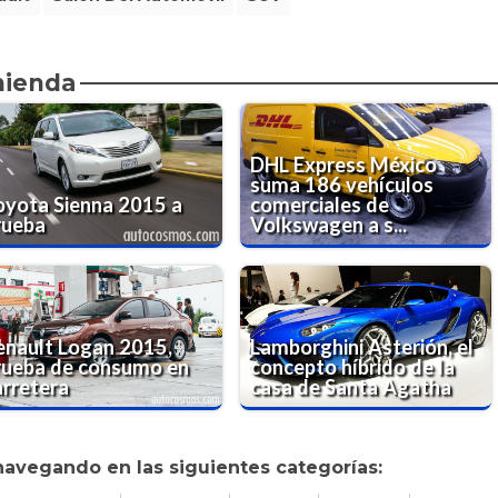
mienda
DHL Express México
suma 186 vehículos
oyota Sienna 2015 a
comerciales de
rueba
Volkswagen a s...
enault Logan 2015,
Lamborghini Asterión, el
rueba de consumo en
concepto híbrido de la
arretera
casa de Santa Agatha
navegando en las siguientes categorías: