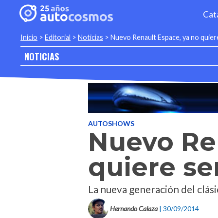
Cat
Inicio
>
Editorial
>
Noticias
>
Nuevo Renault Espace, ya no quier
NOTICIAS
AUTOSHOWS
Nuevo Ren
quiere se
La nueva generación del clás
Hernando Calaza
| 30/09/2014