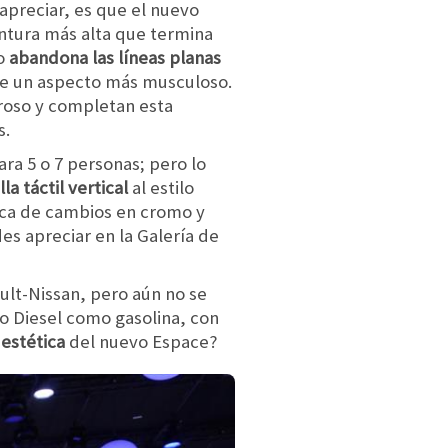
apreciar, es que el nuevo
intura más alta que termina
po
abandona las líneas planas
ere un aspecto más musculoso.
roso y completan esta
s.
ra 5 o 7 personas; pero lo
a táctil vertical
al estilo
nca de cambios en cromo y
s apreciar en la Galería de
ult-Nissan, pero aún no se
o Diesel como gasolina, con
 estética
del nuevo Espace?