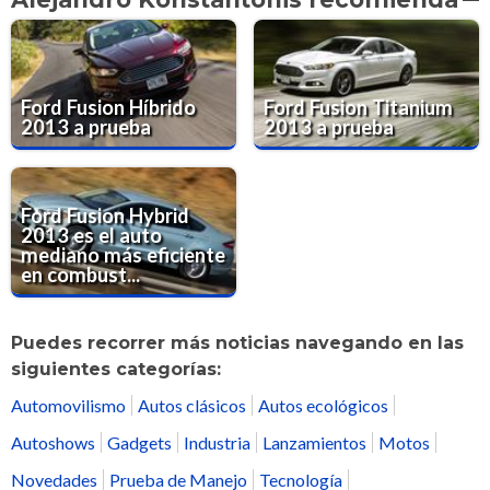
Ford Fusion Híbrido
Ford Fusion Titanium
2013 a prueba
2013 a prueba
Ford Fusion Hybrid
2013 es el auto
mediano más eficiente
en combust...
Puedes recorrer más noticias navegando en las
siguientes categorías:
Automovilismo
Autos clásicos
Autos ecológicos
Autoshows
Gadgets
Industria
Lanzamientos
Motos
Novedades
Prueba de Manejo
Tecnología