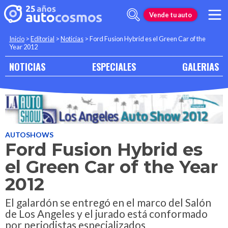
Vende tu auto
Inicio
>
Editorial
>
Noticias
>
Ford Fusion Hybrid es el Green Car of the
Year 2012
NOTICIAS
ESPECIALES
GALERIAS
AUTOSHOWS
Ford Fusion Hybrid es
el Green Car of the Year
2012
El galardón se entregó en el marco del Salón
de Los Angeles y el jurado está conformado
por periodistas especializados