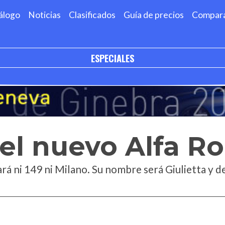
álogo
Noticias
Clasificados
Guía de precios
Compar
ESPECIALES
: el nuevo Alfa 
ará ni 149 ni Milano. Su nombre será Giulietta y 