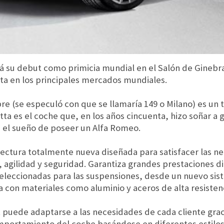
rá su debut como primicia mundial en el Salón de Ginebr
nta en los principales mercados mundiales.
re (se especuló con que se llamaría 149 o Milano) es un t
tta es el coche que, en los años cincuenta, hizo soñar 
 el sueño de poseer un Alfa Romeo.
tectura totalmente nueva diseñada para satisfacer las n
agilidad y seguridad. Garantiza grandes prestaciones di
 seleccionadas para las suspensiones, desde un nuevo sist
da con materiales como aluminio y aceros de alta resisten
 puede adaptarse a las necesidades de cada cliente graci
omportamiento del coche basándose en diferentes estilo