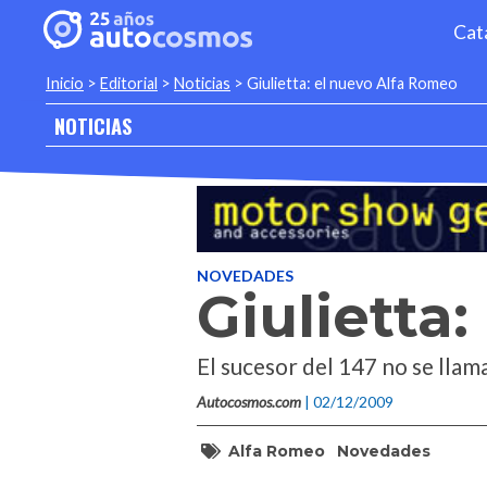
Cat
Inicio
>
Editorial
>
Noticias
>
Giulietta: el nuevo Alfa Romeo
NOTICIAS
NOVEDADES
Giulietta
El sucesor del 147 no se llam
Autocosmos.com
| 02/12/2009
Alfa Romeo
Novedades