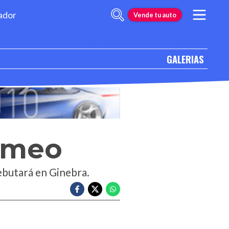
ador
Vende tu auto
GALERIAS
Romeo
debutará en Ginebra.