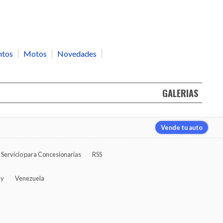
ntos
Motos
Novedades
GALERIAS
Vende tu auto
Servicio para Concesionarias
RSS
ay
Venezuela