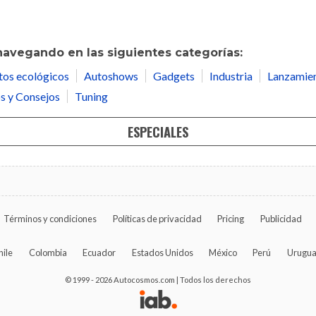
navegando en las siguientes categorías:
tos ecológicos
Autoshows
Gadgets
Industria
Lanzamie
s y Consejos
Tuning
ESPECIALES
Términos y condiciones
Políticas de privacidad
Pricing
Publicidad
hile
Colombia
Ecuador
Estados Unidos
México
Perú
Urugu
© 1999 - 2026 Autocosmos.com | Todos los derechos