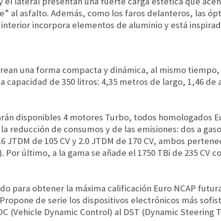
 y el lateral presentan una fuerte carga estética que ace
” al asfalto. Además, como los faros delanteros, las óp
 interior incorpora elementos de aluminio y está inspira
crean una forma compacta y dinámica, al mismo tiempo,
a capacidad de 350 litros: 4,35 metros de largo, 1,46 de 
rán disponibles 4 motores Turbo, todos homologados Eu
la reducción de consumos y de las emisiones: dos a gaso
(1.6 JTDM de 105 CV y 2.0 JTDM de 170 CV, ambos pertene
 Por último, a la gama se añade el 1750 TBi de 235 CV c
ado para obtener la máxima calificación Euro NCAP futur
Propone de serie los dispositivos electrónicos más sofist
 (Vehicle Dynamic Control) al DST (Dynamic Steering To