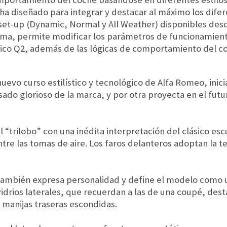
 ha diseñado para integrar y destacar al máximo los dife
 set-up (Dynamic, Normal y All Weather) disponibles desd
 gama, permite modificar los parámetros de funcionamie
nico Q2, además de las lógicas de comportamiento del co
l nuevo curso estilístico y tecnológico de Alfa Romeo, ini
ado glorioso de la marca, y por otra proyecta en el futu
del “trilobo” con una inédita interpretación del clásico es
tre las tomas de aire. Los faros delanteros adoptan la 
 también expresa personalidad y define el modelo como un
vidrios laterales, que recuerdan a las de una coupé, des
s manijas traseras escondidas.