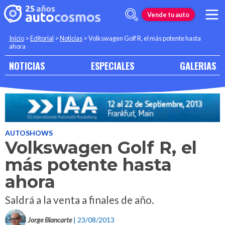
Vende tu auto
Inicio
>
Editorial
>
Noticias
>
Volkswagen Golf R, el más potente hasta
ahora
NOTICIAS
ESPECIALES
GALERIAS
AUTOSHOWS
Volkswagen Golf R, el
más potente hasta
ahora
Saldrá a la venta a finales de año.
Jorge Blancarte
| 23/08/2013