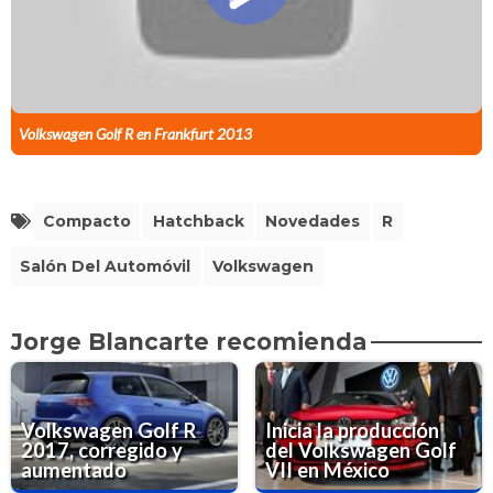
Volkswagen Golf R en Frankfurt 2013
Compacto
Hatchback
Novedades
R
Salón Del Automóvil
Volkswagen
Jorge Blancarte recomienda
Volkswagen Golf R
Inicia la producción
2017, corregido y
del Volkswagen Golf
aumentado
VII en México