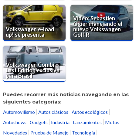
Video: Sebastien
Ogier manejando el
Volkswagen e-load
nuevo Volkswagen
up! se presenta
Golf R
Volkswagen Combi
Last Edition exclusiva
para Brasil
Puedes recorrer más noticias navegando en las
siguientes categorías:
Automovilismo
Autos clásicos
Autos ecológicos
Autoshows
Gadgets
Industria
Lanzamientos
Motos
Novedades
Prueba de Manejo
Tecnología