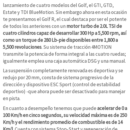
lanzamiento de cuatro modelos del Golf, el GTI, GTD,
Estate y TDI BlueMotion. Sin embargo ahora en esta ocasión
te presentamos el Golf R, el cual destaca por ser el potente
de todos los anteriores con un
motor turbo de 2.0L TSI de
cuatro cilindros capaz de desarrollar 300 Hp a 5,500 rpm, así
como un torque de 280 Lb-pie disponibles entre 1,800 a
5,500 revoluciones
. Su sistema de tracción 4MOTION
transmite la potencia de forma integral a las cuatro ruedas;
igualmente emplea una caja automática DSG y una manual.
La suspensión completamente renovada es deportiva y se
redujo por 20 mm, consta de sistema progresivo de la
dirección y dispositivo ESC Sport (control de estabilidad
deportivo) -que ahora puede ser desactivado para manejar
en pista.
En cuanto a desempeño tenemos que puede
acelerar de 0 a
100 Km/h en cinco segundos, su velocidad máxima es de 250
Km/h y el rendimiento promedio de combustible es de 14
Km/l.
Cuenta con sistema Stop-Start y regeneración de