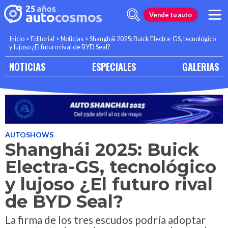
Vende tu auto
Inicio
>
Editorial
>
Noticias
>
Shanghái 2025: Buick Electra-GS, tecnológico
y lujoso ¿El futuro rival de BYD Seal?
NOTICIAS
ESPECIALES
GALERIAS
AUTOSHOWS
Shanghái 2025: Buick
Electra-GS, tecnológico
y lujoso ¿El futuro rival
de BYD Seal?
La firma de los tres escudos podría adoptar