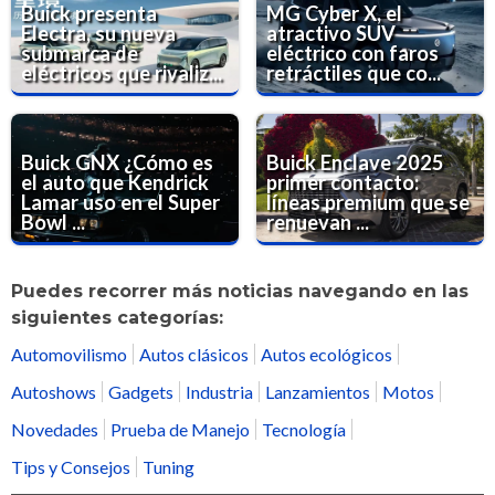
Buick presenta
MG Cyber X, el
Electra, su nueva
atractivo SUV
submarca de
eléctrico con faros
eléctricos que rivaliz...
retráctiles que co...
Buick GNX ¿Cómo es
Buick Enclave 2025
el auto que Kendrick
primer contacto:
Lamar uso en el Super
líneas premium que se
Bowl ...
renuevan ...
Puedes recorrer más noticias navegando en las
siguientes categorías:
Automovilismo
Autos clásicos
Autos ecológicos
Autoshows
Gadgets
Industria
Lanzamientos
Motos
Novedades
Prueba de Manejo
Tecnología
Tips y Consejos
Tuning