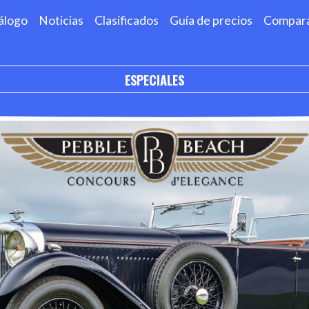
álogo
Noticias
Clasificados
Guía de precios
Compar
ESPECIALES