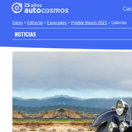
Cat
Inicio
>
Editorial
>
Especiales
>
Pebble Beach 2021
>
Galerias
NOTICIAS