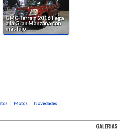
GMC Terrain 2016 llega
a la Gran Manzana con
más lujo
ntos
Motos
Novedades
GALERIAS