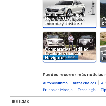
Cadillac CT6 Plug-In
Hybrid 2017, lujoso,
C
enorme y eficiente
p
Comparativa: Cadillac
Escalade vs Lincoln
C
Navigator
p
Puedes recorrer más noticias 
Automovilismo
Autos clásicos
Au
Prueba de Manejo
Tecnología
Tip
NOTICIAS