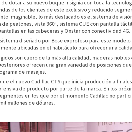
de dotar a su nuevo buque insignia con toda la tecnolog
andas de los clientes de este exclusivo y reducido segm
to imaginable, lo más destacado es el sistema de visió
de peatones, vista 360°, sistema CUE con pantalla tácti
antallas en las cabeceras y Onstar con conectividad 4G.
 sistema diseñado por Bose exprofeso para este model
amente ubicadas en el habitáculo para ofrecer una calid
idos son cuero de la más alta calidad, maderas nobles e
 posteriores ofrecen una gran variedad de posiciones qu
programa de masajes.
e el nuevo Cadillac CT6 que inicia producción a finales
ofensiva de producto por parte de la marca. En los pró
segmentos en los que por el momento Cadillac no partici
mil millones de dólares.