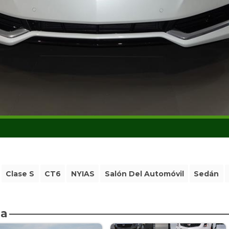
Clase S
CT6
NYIAS
Salón Del Automóvil
Sedán
da