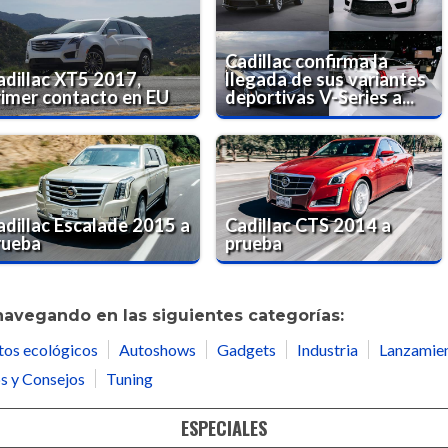
Cadillac confirma la
adillac XT5 2017,
llegada de sus variantes
rimer contacto en EU
deportivas V-Series a...
adillac Escalade 2015 a
Cadillac CTS 2014 a
rueba
prueba
navegando en las siguientes categorías:
tos ecológicos
Autoshows
Gadgets
Industria
Lanzamie
s y Consejos
Tuning
ESPECIALES