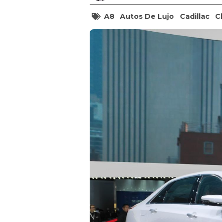
A8
Autos De Lujo
Cadillac
C