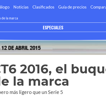
álogo
Noticias
Clasificados
Guía de precios
Compar
a de la marca
ESPECIALES
CT6 2016, el buq
de la marca
ero más ligero que un Serie 5