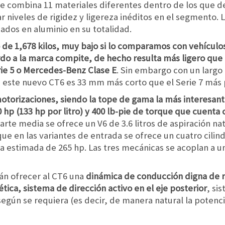
e combina 11 materiales diferentes dentro de los que de
r niveles de rigidez y ligereza inéditos en el segmento. 
ados en aluminio en su totalidad.
 de 1,678 kilos, muy bajo si lo comparamos con vehículos
do a la marca compite, de hecho resulta más ligero que
ie 5 o Mercedes-Benz Clase E
. Sin embargo con un largo
, este nuevo CT6 es 33 mm más corto que el Serie 7 más
motorizaciones, siendo la tope de gama la más interesant
hp (133 hp por litro) y 400 lb-pie de torque que cuenta
 parte media se ofrece un V6 de 3.6 litros de aspiración n
e en las variantes de entrada se ofrece un cuatro cilindr
 estimada de 265 hp. Las tres mecánicas se acoplan a u
rán ofrecer al CT6 una
dinámica de conducción digna de r
ica, sistema de dirección activo en el eje posterior
, s
según se requiera (es decir, de manera natural la potenci