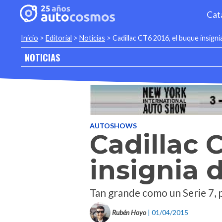
Cat
Inicio
>
Editorial
>
Noticias
>
Cadillac CT6 2016, el buque insigni
NOTICIAS
AUTOSHOWS
Cadillac 
insignia 
Tan grande como un Serie 7, p
Rubén Hoyo
| 01/04/2015