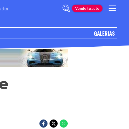
ador
Vende tu auto
GALERIAS
ue