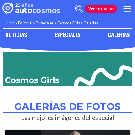
Vende tu auto
Inicio
>
Editorial
>
Especiales
>
Cosmos Girls
>
Galerias
NOTICIAS
ESPECIALES
GALERIAS
GALERÍAS DE FOTOS
Las mejores imágenes del especial