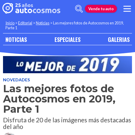
Vende tu auto
Inicio
>
Editorial
>
Noticias
>
Las mejores fotos de Autocosmos en 2019,
Parte 1
NOTICIAS
ESPECIALES
GALERIAS
NOVEDADES
Las mejores fotos de
Autocosmos en 2019,
Parte 1
Disfruta de 20 de las imágenes más destacadas
del año