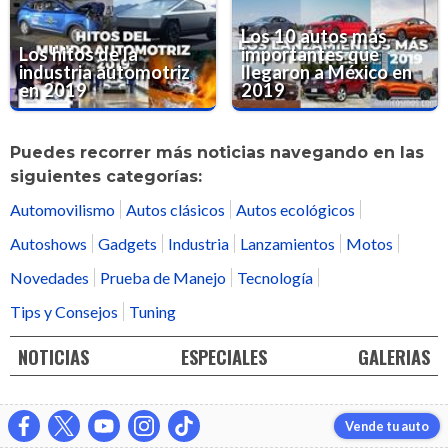
Los 10 autos más
Los hitos de la
importantes que
industria automotriz
llegaron a México en
en 2019
2019
Puedes recorrer más noticias navegando en las
siguientes categorías:
Automovilismo
Autos clásicos
Autos ecológicos
Autoshows
Gadgets
Industria
Lanzamientos
Motos
Novedades
Prueba de Manejo
Tecnología
Tips y Consejos
Tuning
NOTICIAS
ESPECIALES
GALERIAS
Vende tu auto