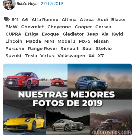
Rubén Hoyo
| 27/12/2019
911
A6
Alfa Romeo
Altima
Ateca
Audi
Blazer
BMW
Chevrolet
Cheyenne
Cooper
Corsair
CUPRA
Ertiga
Evoque
Gladiator
Jeep
Kia
Kwid
Lincoln
Mazda
MINI
Model 3
MX-5
Nissan
Porsche
Range Rover
Renault
Soul
Stelvio
Suzuki
Tesla
Virtus
Volkswagen
X4
X7