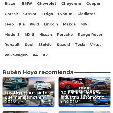
Blazer
BMW
Chevrolet
Cheyenne
Cooper
Corsair
CUPRA
Ertiga
Evoque
Gladiator
Jeep
Kia
Kwid
Lincoln
Mazda
MINI
Model 3
MX-5
Nissan
Porsche
Range Rover
Renault
Soul
Stelvio
Suzuki
Tesla
Virtus
Volkswagen
X4
X7
Rubén Hoyo recomienda
Los 15 mejores autos
10 tendencias de la
que manejamos en
industria automotriz
2019
en 2019