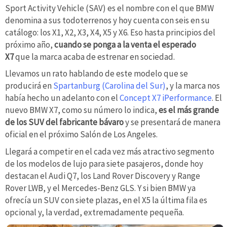
Sport Activity Vehicle (SAV) es el nombre con el que BMW
denomina a sus todoterrenos y hoy cuenta con seis en su
catálogo: los X1, X2, X3, X4, X5 y X6. Eso hasta principios del
próximo año,
cuando se ponga a la venta el esperado
X7
que la marca acaba de estrenar en sociedad.
Llevamos un rato hablando de este modelo que se
producirá en
Spartanburg (Carolina del Sur)
, y la marca nos
había hecho un adelanto con el
Concept X7 iPerformance
. El
nuevo BMW X7, como su número lo indica,
es el más grande
de los SUV del fabricante bávaro
y se presentará de manera
oficial en el próximo Salón de Los Angeles.
Llegará a competir en el cada vez más atractivo segmento
de los modelos de lujo para siete pasajeros, donde hoy
destacan el Audi Q7, los Land Rover Discovery y Range
Rover LWB, y el Mercedes-Benz GLS. Y si bien BMW ya
ofrecía un SUV con siete plazas, en el X5 la última fila es
opcional y, la verdad, extremadamente pequeña.