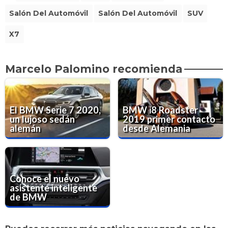
Salón Del Automóvil
Salón Del Automóvil
SUV
X7
Marcelo Palomino recomienda
El BMW Serie 7 2020,
BMW i8 Roadster
un lujoso sedán
2019 primer contacto
alemán
desde Alemania
Conoce el nuevo
asistente inteligente
de BMW