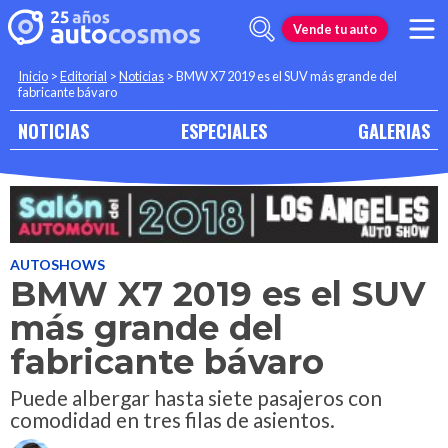
Vende tu auto
Inicio
>
Editorial
>
Noticias
>
BMW X7 2019 es el SUV más grande del
fabricante bávaro
NOTICIAS
ESPECIALES
GALERIAS
AUTOSHOWS
BMW X7 2019 es el SUV
más grande del
fabricante bávaro
Puede albergar hasta siete pasajeros con
comodidad en tres filas de asientos.