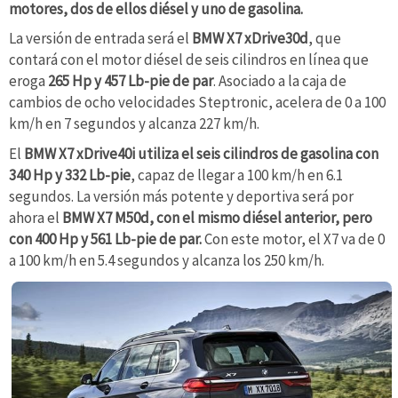
motores, dos de ellos diésel y uno de gasolina.
La versión de entrada será el
BMW X7 xDrive30d
, que
contará con el motor diésel de seis cilindros en línea que
eroga
265 Hp y
457 Lb-pie
de par
. Asociado a la caja de
cambios de ocho velocidades Steptronic, acelera de 0 a 100
km/h en 7 segundos y alcanza 227 km/h.
El
BMW X7 xDrive40i utiliza el seis cilindros de gasolina con
340 Hp y
332 Lb-pie
, capaz de llegar a 100 km/h en 6.1
segundos. La versión más potente y deportiva será por
ahora el
BMW X7 M50d, con el mismo diésel anterior, pero
con 400 Hp y
561 Lb-pie
de par.
Con este motor, el X7 va de 0
a 100 km/h en 5.4 segundos y alcanza los 250 km/h.