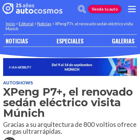
Vende tu auto
Inicio
>
Editorial
>
Noticias
>
XPeng P7+, el renovado sedán eléctrico visita
Múnich
NOTICIAS
ESPECIALES
GALERIAS
AUTOSHOWS
XPeng P7+, el renovado
sedán eléctrico visita
Múnich
Gracias a su arquitectura de 800 voltios ofrece
cargas ultrarrápidas.