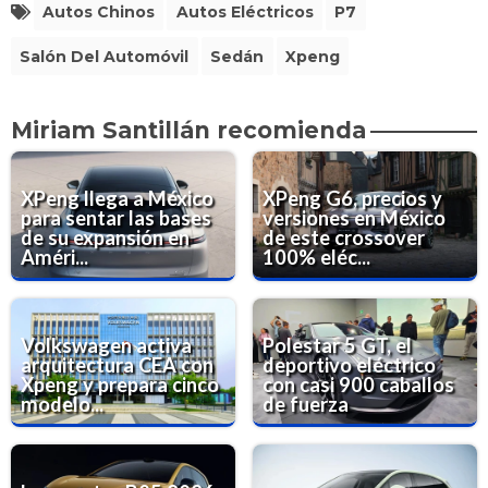
Autos Chinos
Autos Eléctricos
P7
Salón Del Automóvil
Sedán
Xpeng
Miriam Santillán recomienda
XPeng llega a México
XPeng G6, precios y
para sentar las bases
versiones en México
de su expansión en
de este crossover
Améri...
100% eléc...
Volkswagen activa
Polestar 5 GT, el
arquitectura CEA con
deportivo eléctrico
Xpeng y prepara cinco
con casi 900 caballos
modelo...
de fuerza