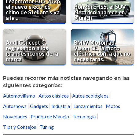
Leapmotor B05 2026,
el nuevo eléctrico
Hongqi EHS5, el SUV
chino de Stellantis va
eléctrico aparece en
a la ...
Múnich
Audi Concept C,
BMW Motorrad
regresando a los
Vision CE, la moto
grandes íconos de la
eléctrica con la que no
marca
necesitarás...
Puedes recorrer más noticias navegando en las
siguientes categorías:
Automovilismo
Autos clásicos
Autos ecológicos
Autoshows
Gadgets
Industria
Lanzamientos
Motos
Novedades
Prueba de Manejo
Tecnología
Tips y Consejos
Tuning