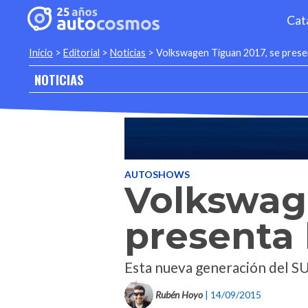
Cat
Inicio
>
Editorial
>
Noticias
>
Volkswagen Tiguan 2017, se prese
NOTICIAS
AUTOSHOWS
Volkswage
presenta
Esta nueva generación del S
Rubén Hoyo
| 14/09/2015