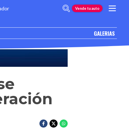
ador
Vende tu auto
GALERIAS
se
eración