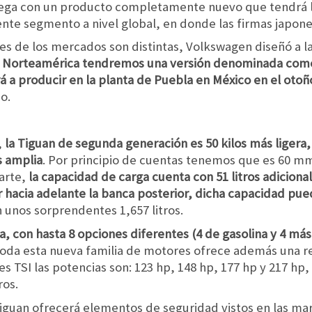
trega con un producto completamente nuevo que tendrá la
ente segmento a nivel global, en donde las firmas japon
s de los mercados son distintas, Volkswagen diseñó a la
 Norteamérica tendremos una versión denominada com
 a producir en la planta de Puebla en México en el otoñ
o.
,
la Tiguan de segunda generación es 50 kilos más liger
s amplia
. Por principio de cuentas tenemos que es 60 
arte,
la capacidad de carga cuenta con 51 litros adiciona
r hacia adelante la banca posterior, dicha capacidad pued
n unos sorprendentes 1,657 litros.
, con hasta 8 opciones diferentes (4 de gasolina y 4 más
toda esta nueva familia de motores ofrece además una 
 TSI las potencias son: 123 hp, 148 hp, 177 hp y 217 hp, 
ros.
iguan ofrecerá elementos de seguridad vistos en las 