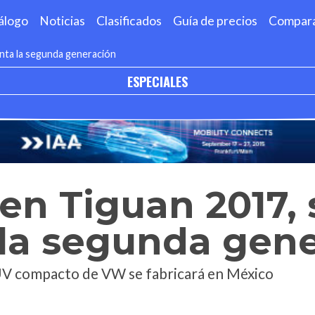
álogo
Noticias
Clasificados
Guía de precios
Compar
nta la segunda generación
ESPECIALES
n Tiguan 2017, 
 la segunda gen
UV compacto de VW se fabricará en México