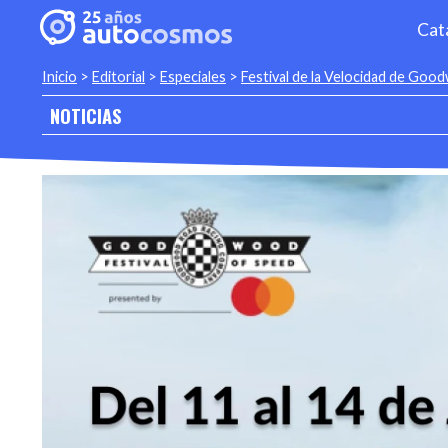
Cat
Inicio
>
Editorial
>
Especiales
>
Festival de la Velocidad de Go
NOTICIAS