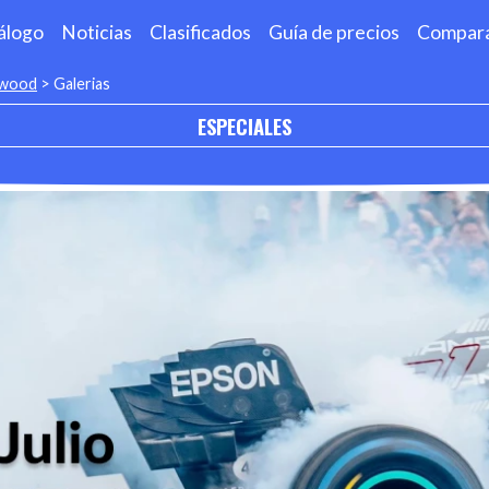
álogo
Noticias
Clasificados
Guía de precios
Compar
odwood
>
Galerias
ESPECIALES