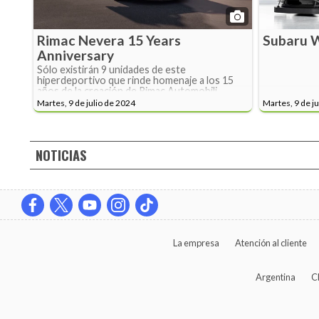
Rimac Nevera 15 Years
Subaru W
Anniversary
Sólo existirán 9 unidades de este
hiperdeportivo que rinde homenaje a los 15
años de la creación de Rimac Automobili
Martes, 9 de julio de 2024
Martes, 9 de j
NOTICIAS
La empresa
Atención al cliente
Argentina
C