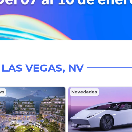
 LAS VEGAS, NV
ws
Novedades