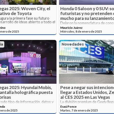
egas 2025: Woven City, el
Honda 0 Saloon y 0 SUV: s
ativo de Toyota
futuristas y no pretenden
mucho para su lanzamient
ugura la primera fase su futuro
sarrollo de ideas abierto a todo el
Dejaron la nomenclatura de conc
transformarse en prototipos, lo c
mino
Mauricio Juárez
acerca más a una producción en s
 enero de 2025
Miércoles, 8 de enero de 2025
ía
Novedades
egas 2025: Hyundai Mobis,
Pese a negar sus intencion
pantalla holográfica puesta
llegar a Estados Unidos, Z
brisas
al CES 2025 en Las Vegas
odo tipo de información, datos y
La división premium de Geely llega
nto con un nivel de calidad
exhibición con tres modelos llen
anda
Esaú Ponce
tecnología.
enero de 2025
Martes, 7 de enero de 2025