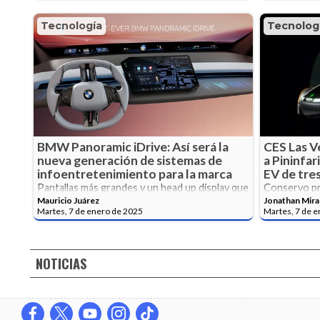
Tecnología
Tecnolog
BMW Panoramic iDrive: Así será la
CES Las V
nueva generación de sistemas de
a Pininfar
infoentretenimiento para la marca
EV de tre
Pantallas más grandes y un head up display que
Conservo pr
abarca toda la parte inferior del parabrisas
conceptual y
Mauricio Juárez
Jonathan Mir
para visualizar mejor la información.
viento de Ita
Martes, 7 de enero de 2025
Martes, 7 de 
NOTICIAS