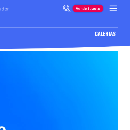
ador
Vende tu auto
GALERIAS