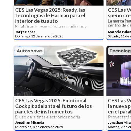
CES Las Vegas 2025: Ready, las
CES Las V
tecnologías de Harman para el
sueño cre
interior de tu auto
La marca ina
centro de de
El fabricante especialista en audio, hoy
mundo.
propiedad de Samsung, hace una apuesta
Jorge Beher
Marcelo Palo
profunda en instrumentos automotrices.
Domingo, 12 de enero de 2025
Sábado, 11 de
Autoshows
Tecnolog
CES Las Vegas 2025: Emotional
CES Las V
Cockpit adelanta el futuro de los
la nueva 
paneles de instrumentos
en el para
El uso de la tinta electrónica podría
Proyectará t
representar un cambio significativo tanto en
entretenimie
Jonathan Miranda
Jonathan Mir
diseño como en funcionalidad.
superior
Miércoles, 8 de enero de 2025
Martes, 7 de 