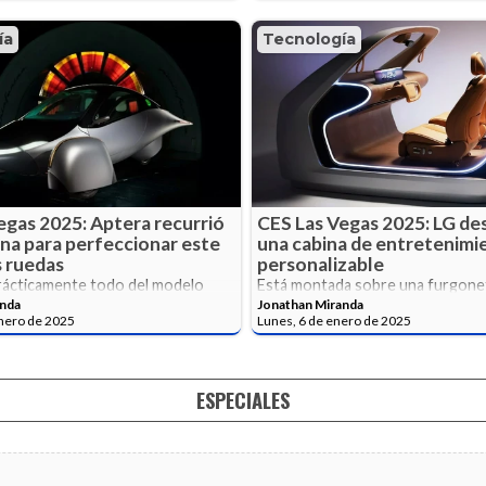
ía
Tecnología
egas 2025: Aptera recurrió
CES Las Vegas 2025: LG des
ina para perfeccionar este
una cabina de entretenimi
s ruedas
personalizable
ácticamente todo del modelo
Está montada sobre una furgonet
 fue optimizado en el túnel de
diseñada para entretenimiento, t
anda
Jonathan Miranda
lia.
cualquier cosa que se te ocurra.
enero de 2025
Lunes, 6 de enero de 2025
ESPECIALES