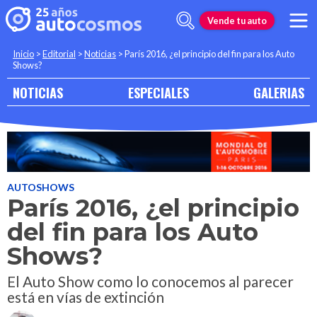
Vende tu auto
Inicio
>
Editorial
>
Noticias
>
París 2016, ¿el principio del fin para los Auto
Shows?
NOTICIAS
ESPECIALES
GALERIAS
AUTOSHOWS
París 2016, ¿el principio
del fin para los Auto
Shows?
El Auto Show como lo conocemos al parecer
está en vías de extinción