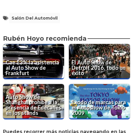
Salón Del Automóvil
Rubén Hoyo recomienda
Cae 13% la asistencia
El Auto Show de
al Auto Show de
Detroit 2016, todo un
Frankfurt
éxito
Auto Show de
Shanghai prohibe a la
Exodo de marcas para
presencia de Edecanes
el Autoshow de Tokio
en los stands
2009
Puedes recorrer más noticias navegando en las