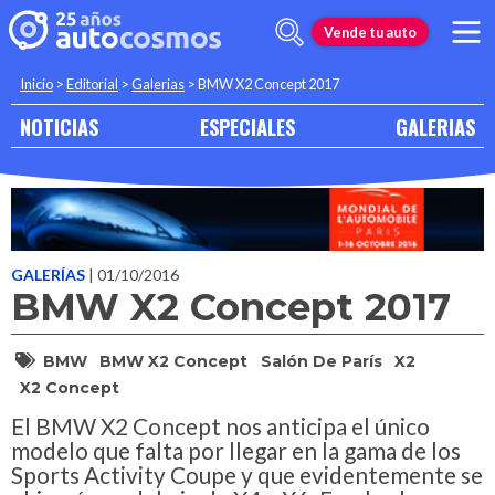
Vende tu auto
Inicio
>
Editorial
>
Galerias
>
BMW X2 Concept 2017
NOTICIAS
ESPECIALES
GALERIAS
GALERÍAS
| 01/10/2016
BMW X2 Concept 2017
BMW
BMW X2 Concept
Salón De París
X2
X2 Concept
El BMW X2 Concept nos anticipa el único
modelo que falta por llegar en la gama de los
Sports Activity Coupe y que evidentemente se