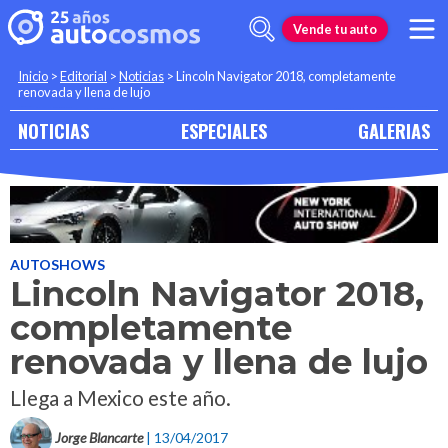
Vende tu auto
Inicio
>
Editorial
>
Noticias
>
Lincoln Navigator 2018, completamente
renovada y llena de lujo
NOTICIAS
ESPECIALES
GALERIAS
AUTOSHOWS
Lincoln Navigator 2018,
completamente
renovada y llena de lujo
Llega a Mexico este año.
Jorge Blancarte
| 13/04/2017