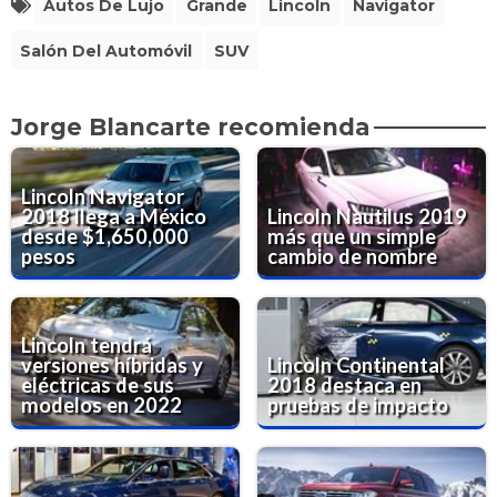
Autos De Lujo
Grande
Lincoln
Navigator
Salón Del Automóvil
SUV
Jorge Blancarte recomienda
Lincoln Navigator
2018 llega a México
Lincoln Nautilus 2019
desde $1,650,000
más que un simple
pesos
cambio de nombre
Lincoln tendrá
versiones híbridas y
Lincoln Continental
eléctricas de sus
2018 destaca en
modelos en 2022
pruebas de impacto