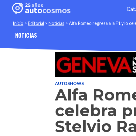
Cat
Inicio
>
Editorial
>
Noticias
>
Alfa Romeo regresa a la F1 y lo cel
NOTICIAS
AUTOSHOWS
Alfa Rome
celebra p
Stelvio R