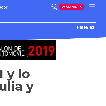
ador
Vende tu auto
GALERIAS
 y lo
ulia y