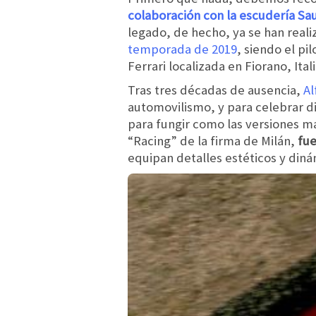
colaboración con la escudería Sa
legado, de hecho, ya se han real
temporada de 2019
, siendo el pi
Ferrari localizada en Fiorano, Itali
Tras tres décadas de ausencia,
Al
automovilismo, y para celebrar d
para fungir como las versiones má
“Racing” de la firma de Milán,
fue
equipan detalles estéticos y din