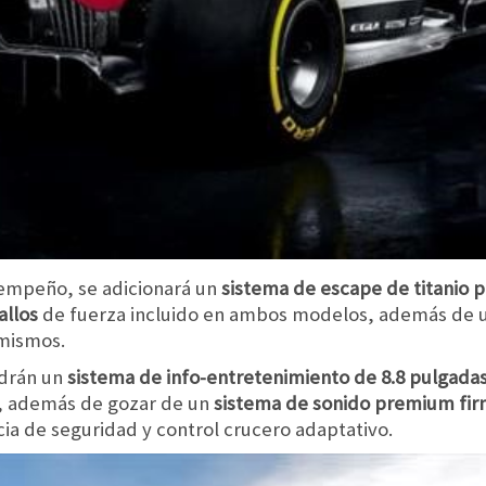
empeño, se adicionará un
sistema de escape de titanio p
allos
de fuerza incluido en ambos modelos, además de 
 mismos.
ndrán un
sistema de info-entretenimiento de 8.8 pulgada
, además de gozar de un
sistema de sonido premium fi
ia de seguridad y control crucero adaptativo.