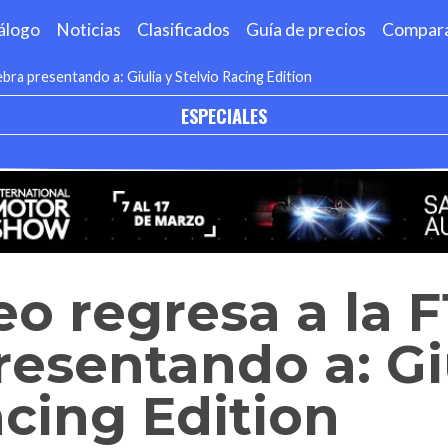
álogo
Noticias
Clasificados
Guía de precios
Compar
ebra presentando a: Giulia y Stelvio Racing Edition
ESPECIALES
o regresa a la F1
resentando a: Gi
acing Edition