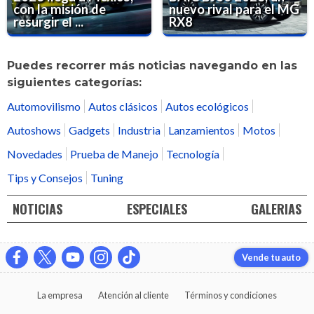
con la misión de
nuevo rival para el MG
resurgir el ...
RX8
Puedes recorrer más noticias navegando en las
siguientes categorías:
Automovilismo
Autos clásicos
Autos ecológicos
Autoshows
Gadgets
Industria
Lanzamientos
Motos
Novedades
Prueba de Manejo
Tecnología
Tips y Consejos
Tuning
NOTICIAS
ESPECIALES
GALERIAS
Vende tu auto
La empresa
Atención al cliente
Términos y condiciones