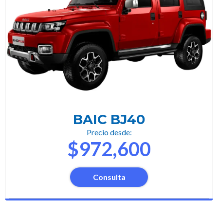
BAIC BJ40
Precio desde:
$972,600
Consulta