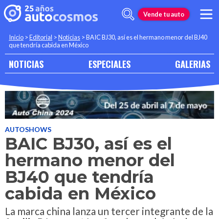
Vende tu auto
Inicio
>
Editorial
>
Noticias
>
BAIC BJ30, así es el hermano menor del BJ40
que tendría cabida en México
NOTICIAS
ESPECIALES
GALERIAS
AUTOSHOWS
BAIC BJ30, así es el
hermano menor del
BJ40 que tendría
cabida en México
La marca china lanza un tercer integrante de la