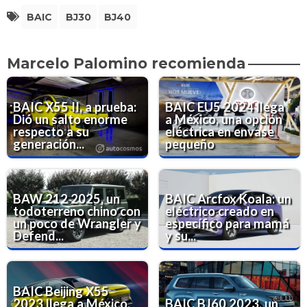
BAIC
BJ30
BJ40
Marcelo Palomino recomienda
BAIC X55 II, a prueba:
BAIC EU5 2024 llega
Dió un salto enorme
a México, una opción
respecto a su
eléctrica en envase
generación...
pequeño
BAW 212 2025, un
BAIC Arcfox Koala: un
todoterreno chino con
eléctrico creado en
un poco de Wrangler y
específico para mamá
Defend...
y su...
BAIC Beijing X55
2023 llega a México,
BAIC BJ60 2023, un